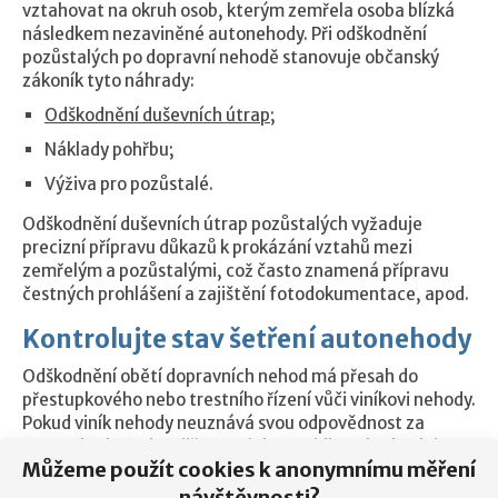
vztahovat na okruh osob, kterým zemřela osoba blízká
následkem nezaviněné autonehody. Při odškodnění
pozůstalých po dopravní nehodě stanovuje občanský
zákoník tyto náhrady:
Odškodnění duševních útrap
;
Náklady pohřbu;
Výživa pro pozůstalé.
Odškodnění duševních útrap pozůstalých vyžaduje
precizní přípravu důkazů k prokázání vztahů mezi
zemřelým a pozůstalými, což často znamená přípravu
čestných prohlášení a zajištění fotodokumentace, apod.
Kontrolujte stav šetření autonehody
Odškodnění obětí dopravních nehod má přesah do
přestupkového nebo trestního řízení vůči viníkovi nehody.
Pokud viník nehody neuznává svou odpovědnost za
autonehodu, pak pojišťovna jeho vozidla nebude plnit
Můžeme použít cookies k anonymnímu měření
odškodnění a je nutné vyčkat na závěry policie nebo
magistrátu. Oběti dopravních nehod by neměli
návštěvnosti?