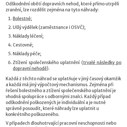
Odškodnění obětí dopravních nehod, které přímo utrpěli
zranění, lze rozdělit zejména na tyto náhrady:
Bolestné
;
Ušlý výdělek (zaměstnance i OSVČ);
Náklady léčení;
Cestovné;
Náklady péče;
Ztížení společenského uplatnění (
trvalé následky po
dopravní nehodě
).
Každá z těchto náhrad se uplatňuje v jiný časový okamžik
a každá má jiný výpočtový mechanismus. Zejména při
řešení bolestného a ztížení společenského uplatnění je
vhodná spolupráce s odbornými znalci. Každý případ
odškodnění poškozených je individuální a je nutné
správně posoudit, které náhrady lze uplatnit u
konkrétního poškozeného.
V případech dlouhotrvající pracovní neschopnosti nebo