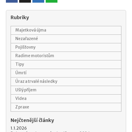
Rubriky
Majetková újma
Nezařazené
Pojišťovny
Radíme motoristům
Tipy
Úmrtí
Úraz a trvalé následky
Ušlý příjem
Videa
Z praxe
Nejčtenější články
1.1.2026