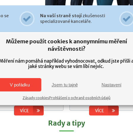
o se
Na vaší straně stojí
zkušenosti
specializované kanceláře.
Můžeme použít cookies k anonymnímu měření
Co řešíte po dopravní nehodě?
návštěvnosti?
Měření nám pomáhá například vyhodnocovat, odkud jste přišli 
Úmrtí
Ušlý příjem
jaké stránky webu se vám líbí nejvíc.
Ztratili jste při dopravní
Přišli jste o příjem po dobu
nehodě někoho blízkého?
léčení? Snížil se vám po
V pořádku
Jsem tu tajně
Nastavení
Získejte rychle odškodné, na
doléčení zranění plat?
které máte nárok.
Zjistěte, jak získat správnou
Zásady cookies
Prohlášení o ochraně osobních údajů
kompenzaci.
VÍCE
VÍCE
Rady a tipy