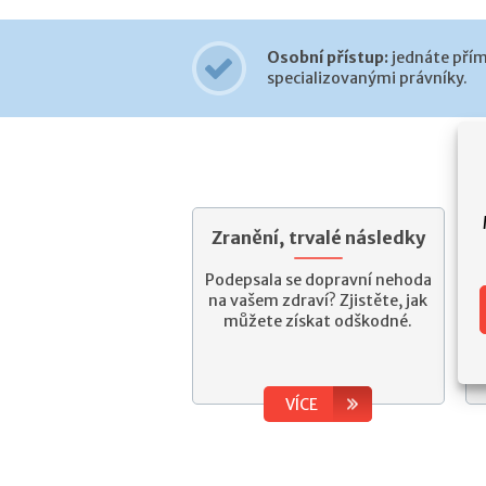
Osobní přístup:
jednáte přím
specializovanými právníky.
Zranění, trvalé následky
Podepsala se dopravní nehoda
na vašem zdraví? Zjistěte, jak
můžete získat odškodné.
VÍCE