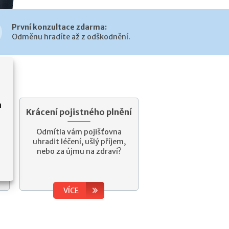
První konzultace zdarma:
Odměnu hradíte až z odškodnění.
a
Krácení pojistného plnění
Odmítla vám pojišťovna
uhradit léčení, ušlý příjem,
nebo za újmu na zdraví?
VÍCE