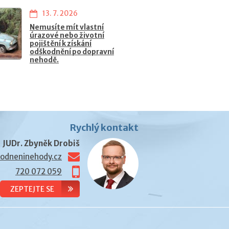
13. 7. 2026
Nemusíte mít vlastní
úrazové nebo životní
pojištění k získání
odškodnění po dopravní
nehodě.
Rychlý kontakt
JUDr. Zbyněk Drobiš
odneninehody.cz
720 072 059
ZEPTEJTE SE