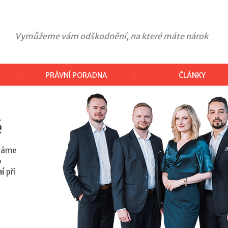
Vymůžeme vám odškodnění, na které máte nárok
PRÁVNÍ PORADNA
ČLÁNKY
ě
Známe
o
ní
při