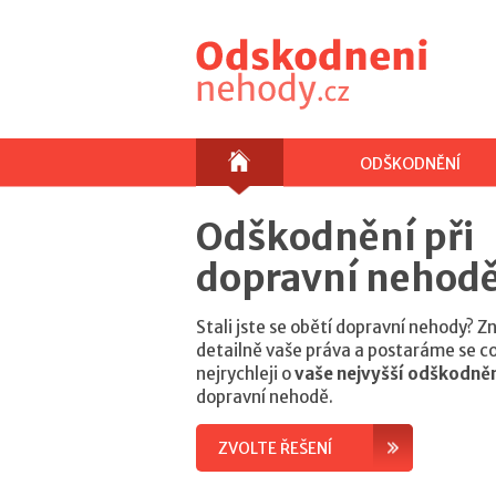
ODŠKODNĚNÍ
Odškodnění při
dopravní nehod
Stali jste se obětí dopravní nehody? 
detailně vaše práva a postaráme se c
nejrychleji o
vaše nejvyšší odškodně
dopravní nehodě.
ZVOLTE ŘEŠENÍ