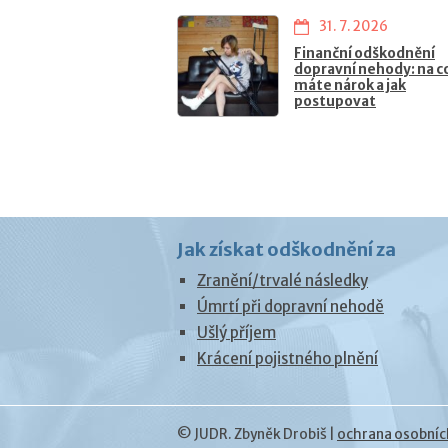
31. 7. 2026
Finanční odškodnění
dopravní nehody: na c
máte nárok a jak
postupovat
Jak získat odškodnění za
Zranění/trvalé následky
Úmrtí při dopravní nehodě
Ušlý příjem
Krácení pojistného plnění
© JUDR. Zbyněk Drobiš |
ochrana osobníc