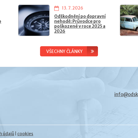
13. 7. 2026
Odškodnění po dopravní
o
nehodě: Průvodce pro
poškozené v roce 2025 a
2026
VŠECHNY ČLÁNKY
info@odsk
h údajů
|
cookies