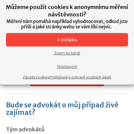
Z praxe: odškodnění a naše provize
Můžeme použít cookies k anonymnímu měření
návštěvnosti?
Pro klienta jsme vymohli odškodnění ve výši 70 000 Kč.
Měření nám pomáhá například vyhodnocovat, odkud jste
přišli a jaké stránky webu se vám líbí nejvíc.
Předem byla dohodnuta provize 10 %.
Klientovi jsme vyplatili 63 000 Kč, naše provize
V pořádku
činila 7 000 Kč. Další část naší odměny hradí
pojišťovna.
Jsem tu tajně
POZOR:
Pokud vaše odškodnění nevymůžeme, NIC NÁM
Nastavení
NEPLATÍTE.
Zásady cookies
Prohlášení o ochraně osobních údajů
CHCI ZÍSKAT ODŠKODNĚNÍ
Bude se advokát o můj případ živě
zajímat?
Tým advokátů