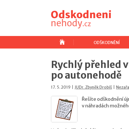
ODŠKODNĚNÍ
Rychlý přehled v
po autonehodě
17. 5. 2019 |
JUDr. Zbyněk Drobiš
|
Nezař
Řešíte odškodnění új
v náhradách možnéh