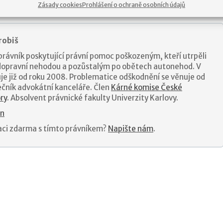
Zásady cookies
Prohlášení o ochraně osobních údajů
robiš
právník poskytující právní pomoc poškozeným, kteří utrpěli
 dopravní nehodou a pozůstalým po obětech autonehod. V
je již od roku 2008. Problematice odškodnění se věnuje od
ečník advokátní kanceláře. Člen
Kárné komise České
ry
. Absolvent právnické fakulty Univerzity Karlovy.
In
aci zdarma s tímto právníkem?
Napište nám
.