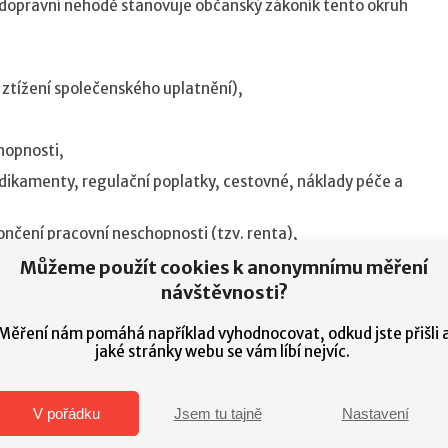
 dopravní nehodě stanovuje občanský zákoník tento okruh
ztížení společenského uplatnění),
hopnosti,
ikamenty, regulační poplatky, cestovné, náklady péče a
ončení pracovní neschopnosti (tzv.
renta
),
 práce.
Můžeme použít cookies k anonymnímu měření
návštěvnosti?
zisku. Poškozený nemůže automaticky požadovat veškeré tyto
dý případ individuálně a žádat pouze náhrady, které jsou
Měření nám pomáhá například vyhodnocovat, odkud jste přišli 
Právo na uplatnění jednotlivé náhrady újmy na zdraví vzniká v
jaké stránky webu se vám líbí nejvíc.
nehodě? Využijete konzultaci zdarma s právníkem.
V pořádku
Jsem tu tajně
Nastavení