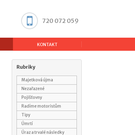
720 072 059
KONTAKT
Rubriky
Majetková újma
Nezařazené
Pojišťovny
Radíme motoristům
Tipy
Úmrtí
Úraz a trvalé následky