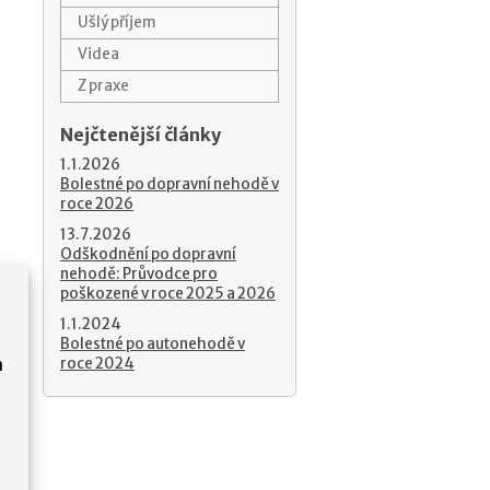
Ušlý příjem
Videa
Z praxe
Nejčtenější články
1.1.2026
Bolestné po dopravní nehodě v
roce 2026
13.7.2026
Odškodnění po dopravní
nehodě: Průvodce pro
poškozené v roce 2025 a 2026
1.1.2024
Bolestné po autonehodě v
roce 2024
a