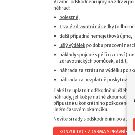
V rámci odškodnění újmy na zdraví po
náhrad:
bolestné
,
trvalé zdravotní následky
(odborně 
další případná nemajetková újma,
ušlý výdělek
po dobu pracovní nesc
náklady spojené s
péčí o zdraví
(med
zdravotnických pomůcek, atd.),
náhrada za ztrátu na výdělku po sk
náhrada za bezplatně poskytované
Také lze uplatnit odškodnění ušlého 
náhrady, jelikož je nutné zkoumat kaž
přípustné u konkrétního poškozeného. 
jiném časovém okamžiku.
Nevíte si rady s odškodněním po auto
KONZULTACE ZDARMA S PRÁVNÍKEM