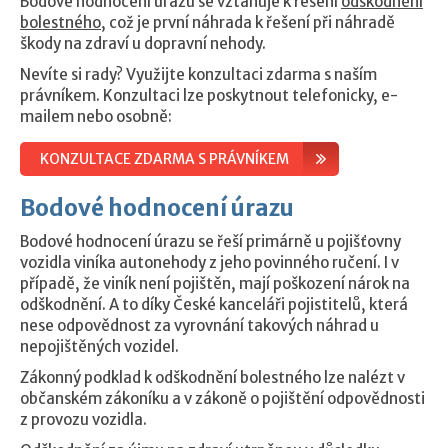
Bodové hodnocení úrazu se vztahuje k řešení
odškodnění
bolestného
, což je první náhrada k řešení při náhradě
škody na zdraví u dopravní nehody.
Nevíte si rady? Využijte konzultaci zdarma s naším
právníkem. Konzultaci lze poskytnout telefonicky, e-
mailem nebo osobně:
KONZULTACE ZDARMA S PRÁVNÍKEM
Bodové hodnocení úrazu
Bodové hodnocení úrazu se řeší primárně u pojišťovny
vozidla viníka autonehody z jeho povinného ručení. I v
případě, že viník není pojištěn, mají poškození nárok na
odškodnění. A to díky České kanceláři pojistitelů, která
nese odpovědnost za vyrovnání takových náhrad u
nepojištěných vozidel.
Zákonný podklad k odškodnění bolestného lze nalézt v
občanském zákoníku a v zákoně o pojištění odpovědnosti
z provozu vozidla.