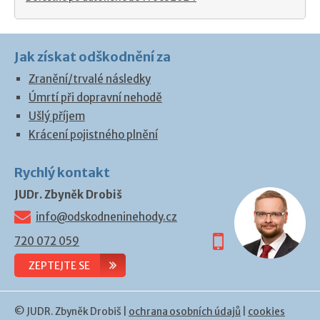
Jak získat odškodnění za
Zranění/trvalé následky
Úmrtí při dopravní nehodě
Ušlý příjem
Krácení pojistného plnění
Rychlý kontakt
JUDr. Zbyněk Drobiš
info@odskodneninehody.cz
720 072 059
ZEPTEJTE SE
© JUDR. Zbyněk Drobiš |
ochrana osobních údajů
|
cookies