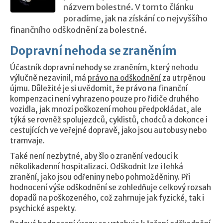
názvem bolestné. V tomto článku
poradíme, jak na získání co nejvyššího
finančního odškodnění za bolestné.
Dopravní nehoda se zraněním
Účastník dopravní nehody se zraněním, který nehodu
výlučně nezavinil, má
právo na odškodnění
za utrpěnou
újmu. Důležité je si uvědomit, že právo na finanční
kompenzaci není vyhrazeno pouze pro řidiče druhého
vozidla, jak mnozí poškození mohou předpokládat, ale
týká se rovněž spolujezdců, cyklistů, chodců a dokonce i
cestujících ve veřejné dopravě, jako jsou autobusy nebo
tramvaje.
Také není nezbytné, aby šlo o zranění vedoucí k
několikadenní hospitalizaci. Odškodnit lze i lehká
zranění, jako jsou odřeniny nebo pohmožděniny. Při
hodnocení výše odškodnění se zohledňuje celkový rozsah
dopadů na poškozeného, což zahrnuje jak fyzické, tak i
psychické aspekty.