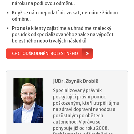
nároku na podílovou odměnu.
Když se nám nepodaří nic získat, nemáme žádnou
odměnu.
Pro naše klienty zajistíme a uhradíme znalecký
posudek od specializovaného znalce na výpočet
bolestného nebo trvalých následků.
CHCI ODŠKODNĚNÍ BOLESTNÉHO
JUDr. Zbyněk Drobiš
Specializovaný právník
poskytující právní pomoc
poškozeným, kteří utrpěli újmu
na zdraví dopravní nehodou a
pozůstalým po obětech
autonehod. V právu se
pohybuje již od roku 2008.