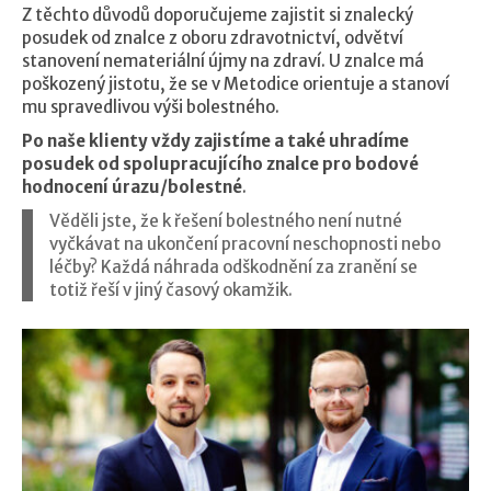
Z těchto důvodů doporučujeme zajistit si znalecký
posudek od znalce z oboru zdravotnictví, odvětví
stanovení nemateriální újmy na zdraví. U znalce má
poškozený jistotu, že se v Metodice orientuje a stanoví
mu spravedlivou výši bolestného.
Po naše klienty vždy zajistíme a také uhradíme
posudek od spolupracujícího znalce pro bodové
hodnocení úrazu/bolestné
.
Věděli jste, že k řešení bolestného není nutné
vyčkávat na ukončení pracovní neschopnosti nebo
léčby? Každá náhrada odškodnění za zranění se
totiž řeší v jiný časový okamžik.