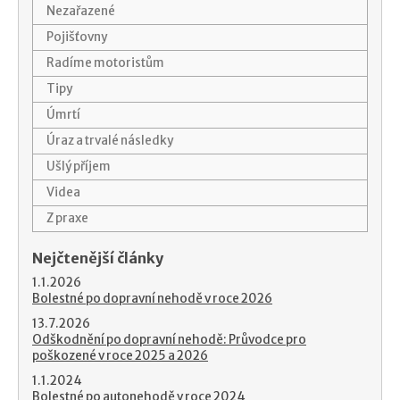
Nezařazené
Pojišťovny
Radíme motoristům
Tipy
Úmrtí
Úraz a trvalé následky
Ušlý příjem
Videa
Z praxe
Nejčtenější články
1.1.2026
Bolestné po dopravní nehodě v roce 2026
13.7.2026
Odškodnění po dopravní nehodě: Průvodce pro
poškozené v roce 2025 a 2026
1.1.2024
Bolestné po autonehodě v roce 2024