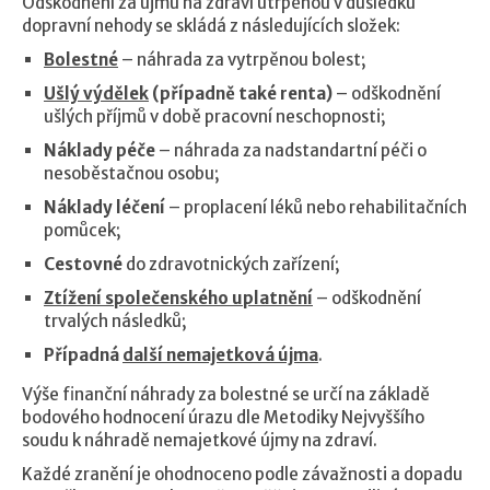
Odškodnění za újmu na zdraví utrpěnou v důsledku
dopravní nehody se skládá z následujících složek:
Bolestné
– náhrada za vytrpěnou bolest;
Ušlý výdělek
(případně také renta)
– odškodnění
ušlých příjmů v době pracovní neschopnosti;
Náklady péče
– náhrada za nadstandartní péči o
nesoběstačnou osobu;
Náklady léčení
– proplacení léků nebo rehabilitačních
pomůcek;
Cestovné
do zdravotnických zařízení;
Ztížení společenského uplatnění
– odškodnění
trvalých následků;
Případná
další nemajetková újma
.
Výše finanční náhrady za bolestné se určí na základě
bodového hodnocení úrazu dle Metodiky Nejvyššího
soudu k náhradě nemajetkové újmy na zdraví.
Každé zranění je ohodnoceno podle závažnosti a dopadu