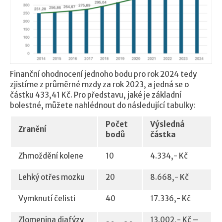
Finanční ohodnocení jednoho bodu pro rok 2024 tedy
zjistíme z průměrné mzdy za rok 2023, a jedná se o
částku 433,41 Kč. Pro představu, jaké je základní
bolestné, můžete nahlédnout do následující tabulky:
Počet
Výsledná
Zranění
bodů
částka
Zhmoždění kolene
10
4.334,- Kč
Lehký otřes mozku
20
8.668,- Kč
Vymknutí čelisti
40
17.336,- Kč
Zlomenina diafýzy
13.002,- Kč –