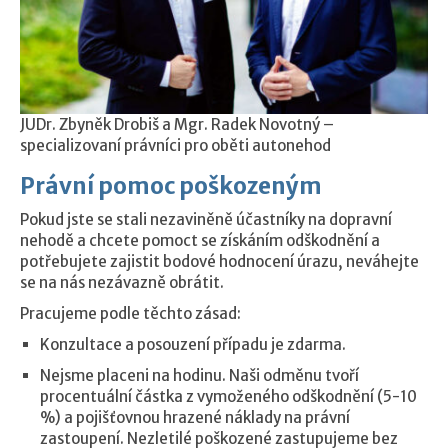
JUDr. Zbyněk Drobiš a Mgr. Radek Novotný –
specializovaní právníci pro oběti autonehod
Právní pomoc poškozeným
Pokud jste se stali nezaviněně účastníky na dopravní
nehodě a chcete pomoct se získáním odškodnění a
potřebujete zajistit bodové hodnocení úrazu, neváhejte
se na nás nezávazně obrátit.
Pracujeme podle těchto zásad:
Konzultace a posouzení případu je zdarma.
Nejsme placeni na hodinu. Naši odměnu tvoří
procentuální částka z vymoženého odškodnění (5-10
%) a pojišťovnou hrazené náklady na právní
zastoupení. Nezletilé poškozené zastupujeme bez