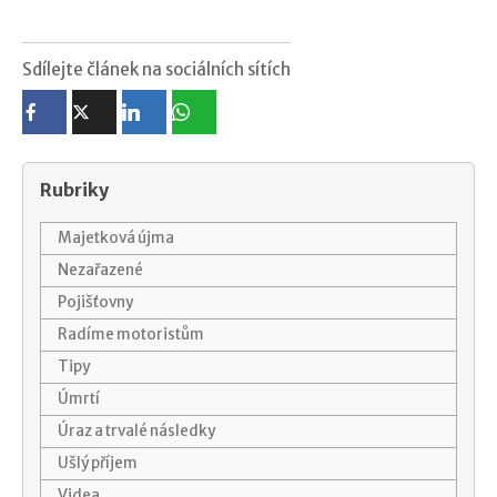
Sdílejte článek na sociálních sítích
Rubriky
Majetková újma
Nezařazené
Pojišťovny
Radíme motoristům
Tipy
Úmrtí
Úraz a trvalé následky
Ušlý příjem
Videa