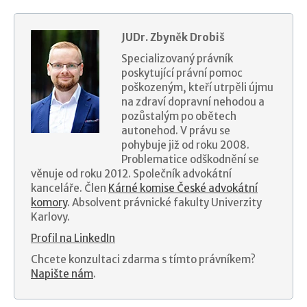
JUDr. Zbyněk Drobiš
Specializovaný právník
poskytující právní pomoc
poškozeným, kteří utrpěli újmu
na zdraví dopravní nehodou a
pozůstalým po obětech
autonehod. V právu se
pohybuje již od roku 2008.
Problematice odškodnění se
věnuje od roku 2012. Společník advokátní
kanceláře. Člen
Kárné komise České advokátní
komory
. Absolvent právnické fakulty Univerzity
Karlovy.
Profil na LinkedIn
Chcete konzultaci zdarma s tímto právníkem?
Napište nám
.