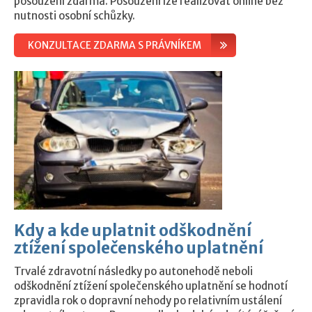
posouzení zdarma. Posouzení lze realizovat online bez
nutnosti osobní schůzky.
KONZULTACE ZDARMA S PRÁVNÍKEM
Kdy a kde uplatnit odškodnění
ztížení společenského uplatnění
Trvalé zdravotní následky po autonehodě neboli
odškodnění ztížení společenského uplatnění se hodnotí
zpravidla rok o dopravní nehody po relativním ustálení