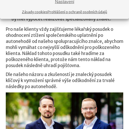
Nastavení
ztížení společenského uplatnění představuje obvykle
Zásady cookies
Prohlášení o ochraně osobních údajů
nejvyšší částku odškodnění vyšší než bolestné, a proto
by měl výpočet realizovat specializovaný znalec.
Pro naše klienty vždy zajišťujeme lékařský posudek o
ohodnocení ztížení společenského uplatnění po
autonehodě od našeho spolupracujícího znalce, abychom
mohli vymáhat co nejvyšší odškodnění pro poškozeného
klienta. Náklad tohoto posudku také hradíme za
poškozeného klienta, protože nám tento náklad na
posudek následně uhradí pojišťovna.
Dle našeho názoru a zkušeností je znalecký posudek
klíčový k vymožení správné výše odškodnění za trvalé
následky po autonehodě.