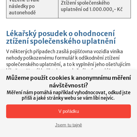
Ztížení společenského
následky po
uplatnění od 1.000.000,- Kč
autonehodě
Lékařský posudek o ohodnocení
ztížení společenského uplatnění
V některých případech zasílá pojišťovna vozidla viníka
nehody poškozenému formulář k odškodnění ztížení
společenského uplatnění, a to k vyplnění jeho ošetřujícím
lékařem. Na základě takto vyplněného formuláře
Můžeme použít cookies k anonymnímu měření
následně pojišťovna poskytne nějaké odškodnění
trvalých následků poškozenému. Tento postup
návštěvnosti?
nedoporučujeme z těchto důvodů:
Měření nám pomáhá například vyhodnocovat, odkud jste
přišli a jaké stránky webu se vám líbí nejvíc.
ošetřující lékař poškozeného obvykle není školen na
výpočty ztížení společenského uplatnění dle Metodiky
V pořádku
Nejvyššího soudu;
výslednou částku odškodnění ztížení společenského
Jsem tu tajně
uplatnění nestanovuje formulář, ale přepočet
pojišťovnou;