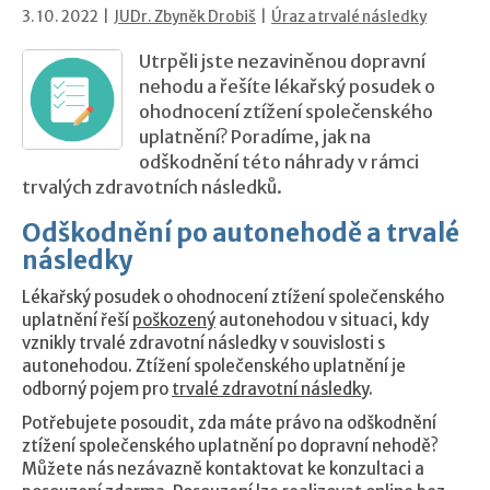
3. 10. 2022 |
JUDr. Zbyněk Drobiš
|
Úraz a trvalé následky
Utrpěli jste nezaviněnou dopravní
nehodu a řešíte lékařský posudek o
ohodnocení ztížení společenského
uplatnění? Poradíme, jak na
odškodnění této náhrady v rámci
trvalých zdravotních následků.
Odškodnění po autonehodě a trvalé
následky
Lékařský posudek o ohodnocení ztížení společenského
uplatnění řeší
poškozený
autonehodou v situaci, kdy
vznikly trvalé zdravotní následky v souvislosti s
autonehodou. Ztížení společenského uplatnění je
odborný pojem pro
trvalé zdravotní následky
.
Potřebujete posoudit, zda máte právo na odškodnění
ztížení společenského uplatnění po dopravní nehodě?
Můžete nás nezávazně kontaktovat ke konzultaci a