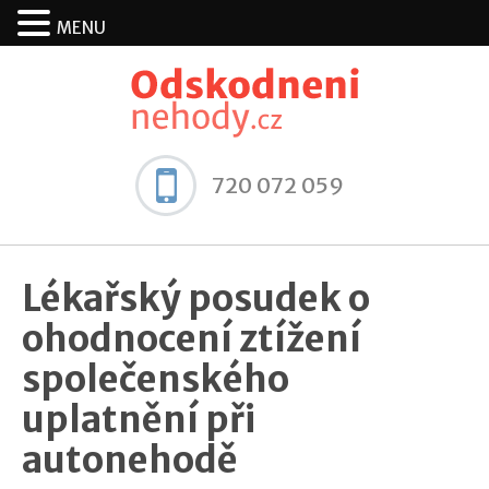
MENU
720 072 059
Lékařský posudek o
ohodnocení ztížení
společenského
uplatnění při
autonehodě