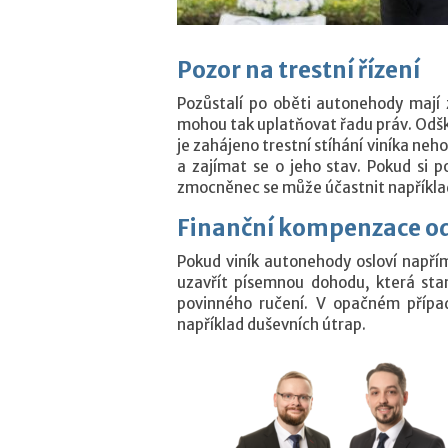
Pozor na trestní řízení
Pozůstalí po oběti autonehody mají 
mohou tak uplatňovat řadu práv. Odšk
je zahájeno trestní stíhání viníka neho
a zajímat se o jeho stav. Pokud si p
zmocněnec se může účastnit například
Finanční kompenzace od
Pokud viník autonehody osloví napří
uzavřít písemnou dohodu, která st
povinného ručení. V opačném přípa
například duševních útrap.