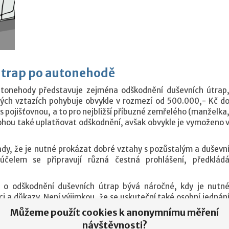
útrap po autonehodě
utonehody představuje zejména odškodnění duševních útrap
nných vztazích pohybuje obvykle v rozmezí od 500.000,- Kč d
 pojišťovnou, a to pro nejbližší příbuzné zemřelého (manželka
 mohou také uplatňovat odškodnění, avšak obvykle je vymoženo 
dy, že je nutné prokázat dobré vztahy s pozůstalým a duševn
čelem se připravují různá čestná prohlášení, předklád
u o odškodnění duševních útrap bývá náročné, kdy je nutn
i a důkazy. Není výjimkou, že se uskuteční také osobní jednán
pojišťovny k dosažení smíru o této náhradě.
Můžeme použít cookies k anonymnímu měření
návštěvnosti?
a pozůstalého