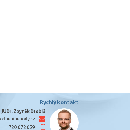
Rychlý kontakt
JUDr. Zbyněk Drobiš
odneninehody.cz
720 072 059