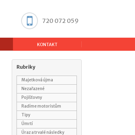
720 072 059
KONTAKT
Rubriky
Majetková újma
Nezařazené
Pojišťovny
Radíme motoristům
Tipy
Úmrtí
Úraz a trvalé následky