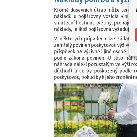
Kromě duševních útrap může ten pozů
nákladů u pojišťovny vozidla viníka
smuteční hostinu, květiny, pronájem 
náklady, jelikož pojišťovna vyžaduje j
V některých případech lze žádat t
zemřelý povinen poskytovat výživu (typ
příspěvek na výživné i jiné osobě, po
podle zákona povinen. U této náhra
náhrada náleží pozůstalým ve výši r
důchod) a co by poškozený podle 
poskytovat, pokud by k jeho zranění n