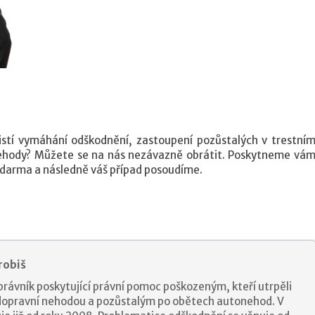
istí vymáhání odškodnění, zastoupení pozůstalých v trestní
 nehody? Můžete se na nás nezávazně obrátit. Poskytneme vá
zdarma a následně váš případ posoudíme.
robiš
právník poskytující právní pomoc poškozeným, kteří utrpěli
 dopravní nehodou a pozůstalým po obětech autonehod. V