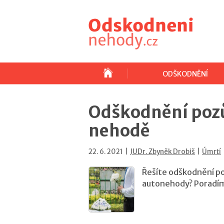
ODŠKODNĚNÍ
Odškodnění pozů
nehodě
22. 6. 2021 |
JUDr. Zbyněk Drobiš
|
Úmrtí
Řešíte odškodnění p
autonehody? Poradím