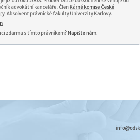
je již od roku 2008. Problematice odškodnění se věnuje od
ečník advokátní kanceláře. Člen
Kárné komise České
ry
. Absolvent právnické fakulty Univerzity Karlovy.
In
aci zdarma s tímto právníkem?
Napište nám
.
info@odsk