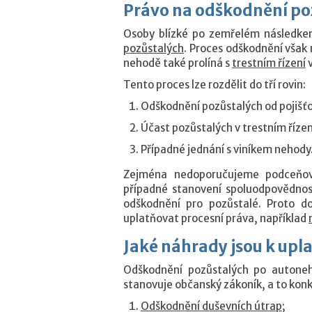
Právo na odškodnění po
Osoby blízké po zemřelém následke
pozůstalých
. Proces odškodnění však 
nehodě také prolíná s
trestním řízení
v
Tento proces lze rozdělit do tří rovin:
Odškodnění pozůstalých od pojišťo
Účast pozůstalých v trestním řízen
Případné jednání s viníkem nehody
Zejména nedoporučujeme podceňova
případné stanovení spoluodpovědnost
odškodnění pro pozůstalé. Proto d
uplatňovat procesní práva, například
Jaké náhrady jsou k upl
Odškodnění pozůstalých po autoneh
stanovuje občanský zákoník, a to kon
Odškodnění duševních útrap
;