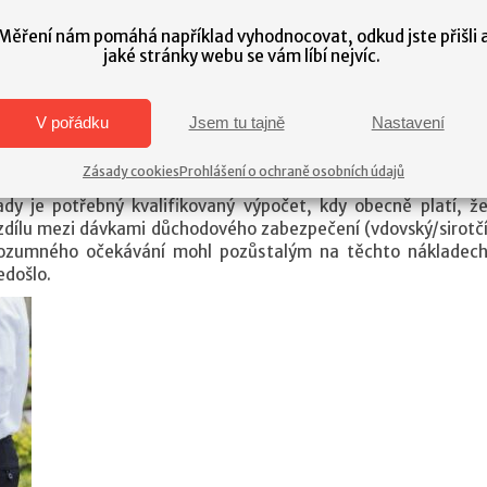
stalý, který hradil náklady pohřbu, žádat odškodnění těcht
Měření nám pomáhá například vyhodnocovat, odkud jste přišli 
jaké stránky webu se vám líbí nejvíc.
 nehody. Jedná se především o náklady na poplatky hřbitova
hrobového místa, apod. Důležité je si uchovat účtenky za tyt
ejich předložení k odškodnění.
V pořádku
Jsem tu tajně
Nastavení
aké odškodnění nákladů na výživu pozůstalého, kterému by
icky manželka a nezletilé děti). Z důvodu slušnosti lze přizna
Zásady cookies
Prohlášení o ochraně osobních údajů
kud jí zemřelý poskytoval takové plnění, přestože k tomu neby
dy je potřebný kvalifikovaný výpočet, kdy obecně platí, ž
ozdílu mezi dávkami důchodového zabezpečení (vdovský/sirotč
rozumného očekávání mohl pozůstalým na těchto nákladec
edošlo.