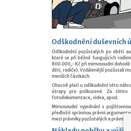
Odškodnění duševních 
Odškodnění pozůstalých po oběti a
které se při běžně fungujících rodi
800.000,- Kč při mimosoudní dohodě s
děti, rodiče). Vzdálenější pozůstalí
menších částkách.
Obecně platí u odškodnění této náhra
útrapy pro poškozené. Za tímto ú
fotodokumentace, videa, apod.
Mimosoudní vyjednání s pojišťovno
předložit správnou právní argumentac
mezi právníky pozůstalých a právníky 
Náklady pohřbu a výživ