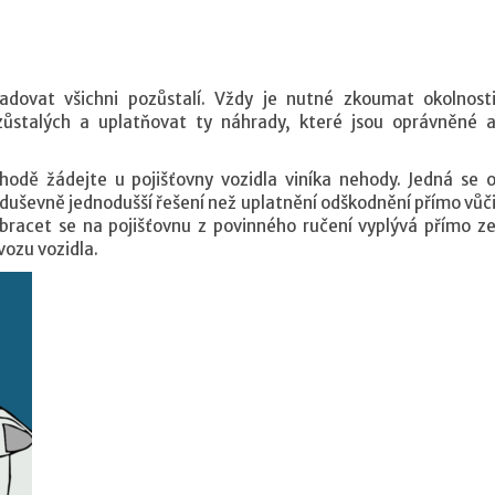
dovat všichni pozůstalí. Vždy je nutné zkoumat okolnost
zůstalých a uplatňovat ty náhrady, které jsou oprávněné 
odě žádejte u pojišťovny vozidla viníka nehody. Jedná se 
e duševně jednodušší řešení než uplatnění odškodnění přímo vůč
obracet se na pojišťovnu z povinného ručení vyplývá přímo z
vozu vozidla.