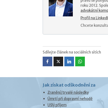
právu se pohybu
roku 2012. Spol
advokátní komo
Profil na Linked
Chcete konzult
Sdílejte článek na sociálních sítích
Jak získat odškodnění za
Zranění/trvalé následky
Úmrtí při dopravní nehodě
Ušlý příjem