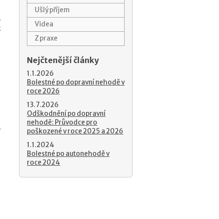
Ušlý příjem
í
Videa
í
Z praxe
Nejčtenější články
1.1.2026
Bolestné po dopravní nehodě v
roce 2026
13.7.2026
Odškodnění po dopravní
e
nehodě: Průvodce pro
poškozené v roce 2025 a 2026
í
a
1.1.2024
Bolestné po autonehodě v
roce 2024
é