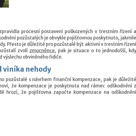
zpravidla procesní postavení poškozených v trestním řízení 
odnění pozůstalých je obvykle pojišťovnou poskytnuto, jakmil
dy. Přesto je důležité pro pozůstalé být aktivní v trestním řízen
ozůstalí zvolí
zmocněnce
, pak je situace o to jednodušší, kd
 výslechu obviněného řidiče.
 viníka nehody
mo pozůstalé s návrhem finanční kompenzace, pak je důležit
anoví, že kompenzace je poskytnuta nad rámec odškodnění 
dě hrozí, že pojišťovna započte kompenzace na odškodněn