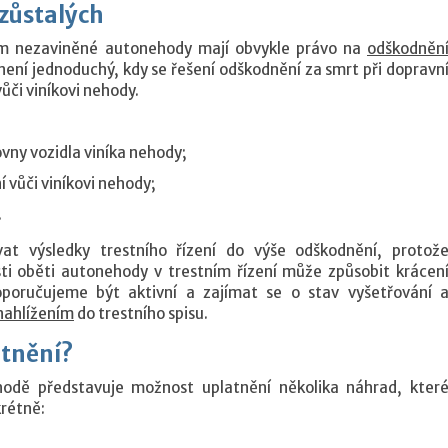
zůstalých
m nezaviněné autonehody mají obvykle právo na
odškodněn
není jednoduchý, kdy se řešení odškodnění za smrt při dopravn
ůči viníkovi nehody.
vny vozidla viníka nehody;
í vůči viníkovi nehody;
.
t výsledky trestního řízení do výše odškodnění, protož
i oběti autonehody v trestním řízení může způsobit krácen
oporučujeme být aktivní a zajímat se o stav vyšetřování 
nahlížením
do trestního spisu.
atnění?
odě představuje možnost uplatnění několika náhrad, kter
krétně: