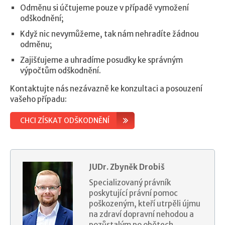
Odměnu si účtujeme pouze v případě vymožení
odškodnění;
Když nic nevymůžeme, tak nám nehradíte žádnou
odměnu;
Zajišťujeme a uhradíme posudky ke správným
výpočtům odškodnění.
Kontaktujte nás nezávazně ke konzultaci a posouzení
vašeho případu:
CHCI ZÍSKAT ODŠKODNĚNÍ
JUDr. Zbyněk Drobiš
Specializovaný právník
poskytující právní pomoc
poškozeným, kteří utrpěli újmu
na zdraví dopravní nehodou a
pozůstalým po obětech