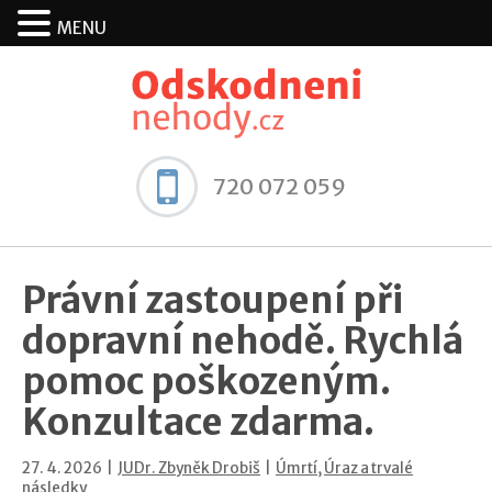
MENU
720 072 059
Právní zastoupení při
dopravní nehodě. Rychlá
pomoc poškozeným.
Konzultace zdarma.
27. 4. 2026 |
JUDr. Zbyněk Drobiš
|
Úmrtí
,
Úraz a trvalé
následky