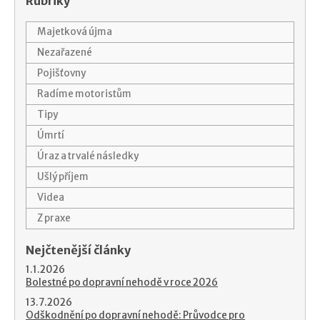
Rubriky
Majetková újma
Nezařazené
Pojišťovny
Radíme motoristům
Tipy
Úmrtí
Úraz a trvalé následky
Ušlý příjem
Videa
Z praxe
Nejčtenější články
1.1.2026
Bolestné po dopravní nehodě v roce 2026
13.7.2026
Odškodnění po dopravní nehodě: Průvodce pro