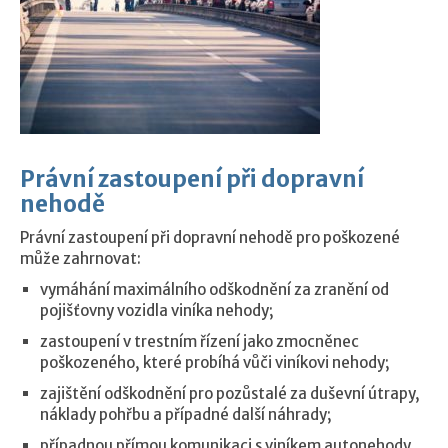
Právní zastoupení při dopravní
nehodě
Právní zastoupení při dopravní nehodě pro poškozené
může zahrnovat:
vymáhání maximálního odškodnění za zranění od
pojišťovny vozidla viníka nehody;
zastoupení v trestním řízení jako zmocněnec
poškozeného, které probíhá vůči viníkovi nehody;
zajištění odškodnění pro pozůstalé za duševní útrapy,
náklady pohřbu a případné další náhrady;
případnou přímou komunikaci s viníkem autonehody,