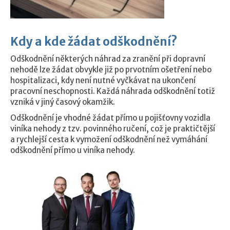
Kdy a kde žádat odškodnění?
Odškodnění některých náhrad za zranění při dopravní
nehodě lze žádat obvykle již po prvotním ošetření nebo
hospitalizaci, kdy není nutné vyčkávat na ukončení
pracovní neschopnosti. Každá náhrada odškodnění totiž
vzniká v jiný časový okamžik.
Odškodnění je vhodné žádat přímo u pojišťovny vozidla
viníka nehody z tzv. povinného ručení, což je praktičtější
a rychlejší cesta k vymožení odškodnění než vymáhání
odškodnění přímo u viníka nehody.