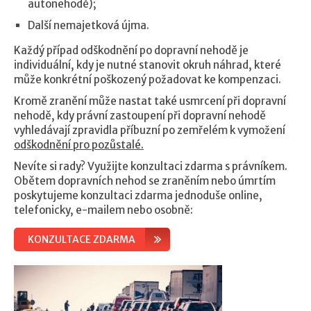
autonehodě);
Další nemajetková újma.
Každý případ odškodnění po dopravní nehodě je
individuální, kdy je nutné stanovit okruh náhrad, které
může konkrétní poškozený požadovat ke kompenzaci.
Kromě zranění může nastat také usmrcení při dopravní
nehodě, kdy právní zastoupení při dopravní nehodě
vyhledávají zpravidla příbuzní po zemřelém k vymožení
odškodnění pro pozůstalé.
Nevíte si rady? Využijte konzultaci zdarma s právníkem.
Obětem dopravních nehod se zraněním nebo úmrtím
poskytujeme konzultaci zdarma jednoduše online,
telefonicky, e-mailem nebo osobně:
KONZULTACE ZDARMA