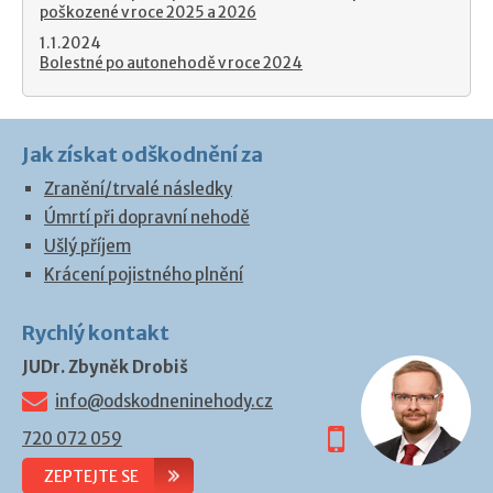
poškozené v roce 2025 a 2026
1.1.2024
Bolestné po autonehodě v roce 2024
Jak získat odškodnění za
Zranění/trvalé následky
Úmrtí při dopravní nehodě
Ušlý příjem
Krácení pojistného plnění
Rychlý kontakt
JUDr. Zbyněk Drobiš
info@odskodneninehody.cz
720 072 059
ZEPTEJTE SE