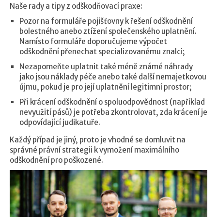
Naše rady a tipy z odškodňovací praxe:
Pozor na formuláře pojišťovny k řešení odškodnění
bolestného anebo ztížení společenského uplatnění.
Namísto formuláře doporučujeme výpočet
odškodnění přenechat specializovanému znalci;
Nezapomeňte uplatnit také méně známé náhrady
jako jsou náklady péče anebo také další nemajetkovou
újmu, pokud je pro její uplatnění legitimní prostor;
Při krácení odškodnění o spoluodpovědnost (například
nevyužití pásů) je potřeba zkontrolovat, zda krácení je
odpovídající judikatuře.
Každý případ je jiný, proto je vhodné se domluvit na
správné právní strategii k vymožení maximálního
odškodnění pro poškozené.