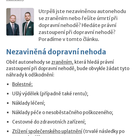
Utrpěli jste nezaviněnou autonehodu
se zraněním nebo řešíte úmrtí při
dopravní nehodě? Hledáte právní
zastoupení při dopravní nehodě?
Poradíme v tomto článku.
Nezaviněná dopravní nehoda
Oběť autonehody se
zraněním
, která hledá právní
zastoupení při dopravní nehodě, bude obvykle žádat tyto
náhrady k odškodnění:
Bolestné;
Ušlý výdělek (případně také rentu);
Náklady léčení;
Náklady péče o nesoběstačného poškozeného;
Cestovné do zdravotních zařízení;
Ztížení společenského uplatnění
(trvalé následky po