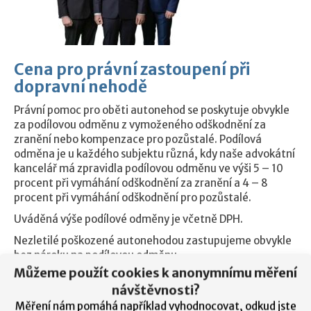
Cena pro právní zastoupení při
dopravní nehodě
Právní pomoc pro oběti autonehod se poskytuje obvykle
za podílovou odměnu z vymoženého odškodnění za
zranění nebo kompenzace pro pozůstalé. Podílová
odměna je u každého subjektu různá, kdy naše advokátní
kancelář má zpravidla podílovou odměnu ve výši 5 – 10
procent při vymáhání odškodnění za zranění a 4 – 8
procent při vymáhání odškodnění pro pozůstalé.
Uváděná výše podílové odměny je včetně DPH.
Nezletilé poškozené autonehodou zastupujeme obvykle
bez nároku na podílovou odměnu.
Můžeme použít cookies k anonymnímu měření
Podívejte se také na video s naším právníkem JUDr.
návštěvnosti?
Zbyňkem Drobišem s tipy a radami k úspěšnému
vymožení odškodnění:
Měření nám pomáhá například vyhodnocovat, odkud jste