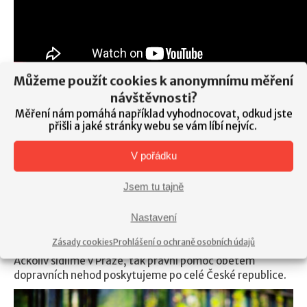
Můžeme použít cookies k anonymnímu měření
návštěvnosti?
Reference našich klientů
Měření nám pomáhá například vyhodnocovat, odkud jste
Na odškodnění po dopravní nehodě se specializujeme již
přišli a jaké stránky webu se vám líbí nejvíc.
řadu let. Recenze našich klientů naleznete veřejně na
internetu, kdy postačí kliknout
ZDE
.
V pořádku
Nejsme lovci nehod, ale advokátní kancelář složená z
Jsem tu tajně
týmu profesionálů a řádně pojištěna pro případ škody
klientovi.
Nastavení
Jsme advokátní kancelář Drobiš & Novotný, advokáti,
s.r.o.
Zásady cookies
Prohlášení o ochraně osobních údajů
Ačkoliv sídlíme v Praze, tak právní pomoc obětem
dopravních nehod poskytujeme po celé České republice.