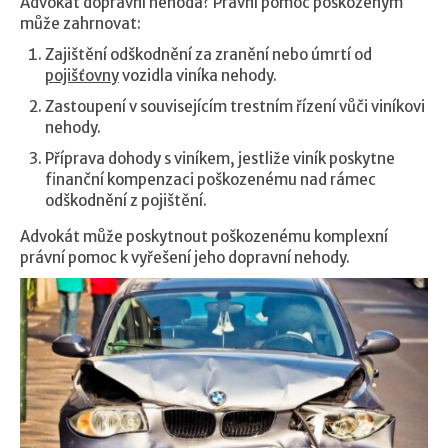
Advokát dopravní nehoda? Právní pomoc poškozeným
může zahrnovat:
Zajištění odškodnění za zranění nebo úmrtí od
pojišťovny
vozidla viníka nehody.
Zastoupení v souvisejícím trestním řízení vůči viníkovi
nehody.
Příprava dohody s viníkem, jestliže viník poskytne
finanční kompenzaci poškozenému nad rámec
odškodnění z pojištění.
Advokát může poskytnout poškozenému komplexní
právní pomoc k vyřešení jeho dopravní nehody.