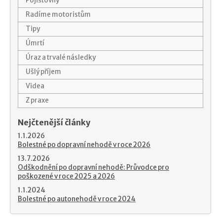
Pojišťovny
Radíme motoristům
Tipy
Úmrtí
Úraz a trvalé následky
Ušlý příjem
Videa
Z praxe
Nejčtenější články
1.1.2026
Bolestné po dopravní nehodě v roce 2026
13.7.2026
Odškodnění po dopravní nehodě: Průvodce pro
poškozené v roce 2025 a 2026
1.1.2024
Bolestné po autonehodě v roce 2024