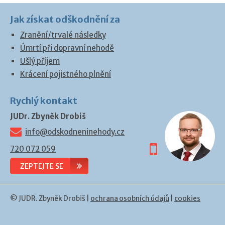
Jak získat odškodnění za
Zranění/trvalé následky
Úmrtí při dopravní nehodě
Ušlý příjem
Krácení pojistného plnění
Rychlý kontakt
JUDr. Zbyněk Drobiš
info@odskodneninehody.cz
720 072 059
ZEPTEJTE SE
© JUDR. Zbyněk Drobiš |
ochrana osobních údajů
|
cookies